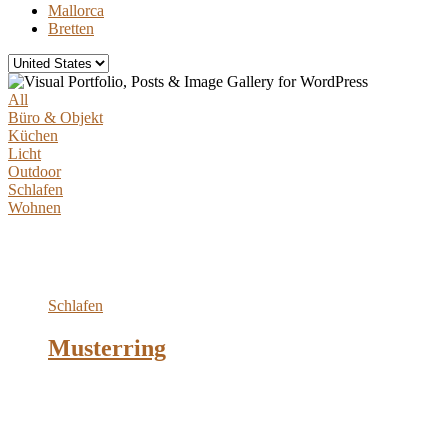
Mallorca
Bretten
All
Büro & Objekt
Küchen
Licht
Outdoor
Schlafen
Wohnen
Schlafen
Musterring