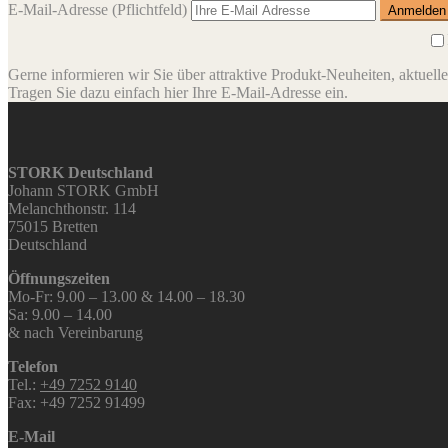
E-Mail-Adresse
(Pflichtfeld)
Gerne informieren wir Sie über attraktive Produkt-Neuheiten, aktuell
Tragen Sie dazu einfach hier Ihre E-Mail-Adresse ein.
STORK Deutschland
Johann STORK GmbH
Melanchthonstr. 114
75015 Bretten
Deutschland
Öffnungszeiten
Mo-Fr: 9.00 – 13.00 & 14.00 – 18.30
Sa: 9.00 – 14.00
& nach Vereinbarung
Telefon
Tel.:
+49 7252 9140
Fax: +49 7252 91499
E-Mail