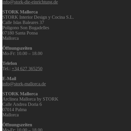
info@stork-die-einrichtung.de
STORK Mallorca
STORK Interior Design y Cocina S.L.
Calle Islas Baleares 37
Poligono Son Bugadelles
07180 Santa Ponsa
Mallorca
Öffnungszeiten
Mo-Fr: 10.00 – 18.00
Telefon
Tel.:
+34 627 365250
E-Mail
info@stork-mallorca.de
STORK Mallorca
Arclinea Mallorca by STORK
Calle Andrea Doria 6
07014 Palma
Mallorca
Öffnungszeiten
Mo-Fr: 10.00 – 18.00