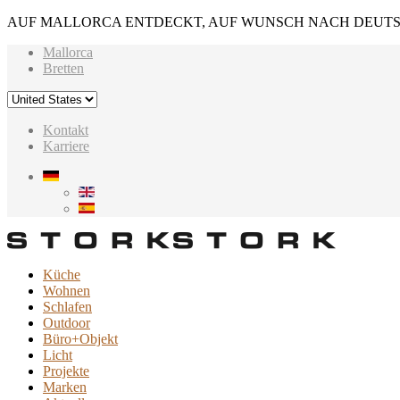
AUF MALLORCA ENTDECKT, AUF WUNSCH NACH DEUTS
Mallorca
Bretten
Kontakt
Karriere
Küche
Wohnen
Schlafen
Outdoor
Büro+Objekt
Licht
Projekte
Marken