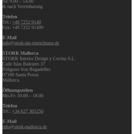
Sa: 9.00 – 14.00
& nach Vereinbarung
Telefon
Tel.:
+49 7252 9140
Fax: +49 7252 91499
E-Mail
info@stork-die-einrichtung.de
STORK Mallorca
STORK Interior Design y Cocina S.L.
Calle Islas Baleares 37
Poligono Son Bugadelles
07180 Santa Ponsa
Mallorca
Öffnungszeiten
Mo-Fr: 10.00 – 18.00
Telefon
Tel.:
+34 627 365250
E-Mail
info@stork-mallorca.de