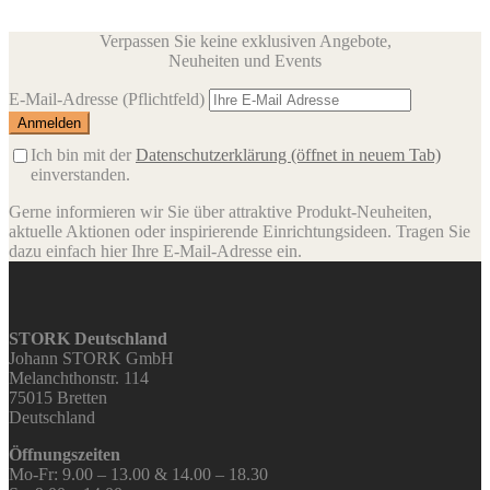
Verpassen Sie keine exklusiven Angebote,
Neuheiten und Events
E-Mail-Adresse
(Pflichtfeld)
Ich bin mit der
Datenschutzerklärung
(öffnet in neuem Tab)
einverstanden.
Gerne informieren wir Sie über attraktive Produkt-Neuheiten,
aktuelle Aktionen oder inspirierende Einrichtungsideen. Tragen Sie
dazu einfach hier Ihre E-Mail-Adresse ein.
STORK Deutschland
Johann STORK GmbH
Melanchthonstr. 114
75015 Bretten
Deutschland
Öffnungszeiten
Mo-Fr: 9.00 – 13.00 & 14.00 – 18.30