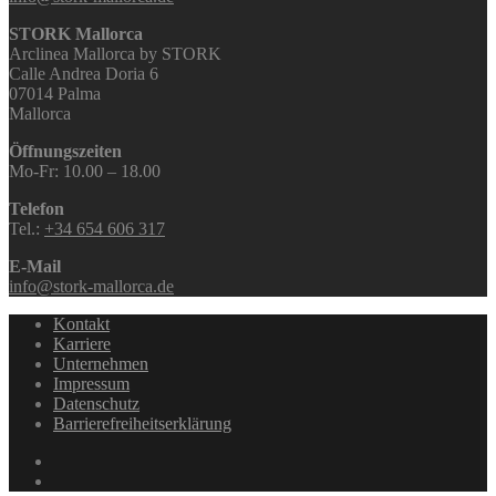
STORK Mallorca
Arclinea Mallorca by STORK
Calle Andrea Doria 6
07014 Palma
Mallorca
Öffnungszeiten
Mo-Fr: 10.00 – 18.00
Telefon
Tel.:
+34 654 606 317
E-Mail
info@stork-mallorca.de
Kontakt
Karriere
Unternehmen
Impressum
Datenschutz
Barrierefreiheitserklärung