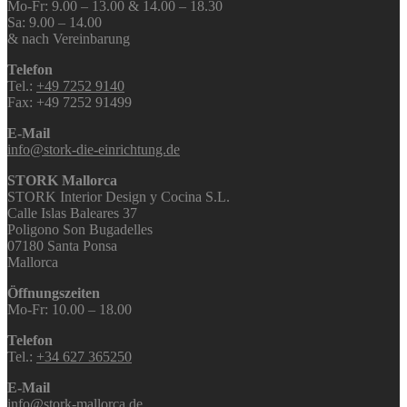
Mo-Fr: 9.00 – 13.00 & 14.00 – 18.30
Sa: 9.00 – 14.00
& nach Vereinbarung
Telefon
Tel.:
+49 7252 9140
Fax: +49 7252 91499
E-Mail
info@stork-die-einrichtung.de
STORK Mallorca
STORK Interior Design y Cocina S.L.
Calle Islas Baleares 37
Poligono Son Bugadelles
07180 Santa Ponsa
Mallorca
Öffnungszeiten
Mo-Fr: 10.00 – 18.00
Telefon
Tel.:
+34 627 365250
E-Mail
info@stork-mallorca.de