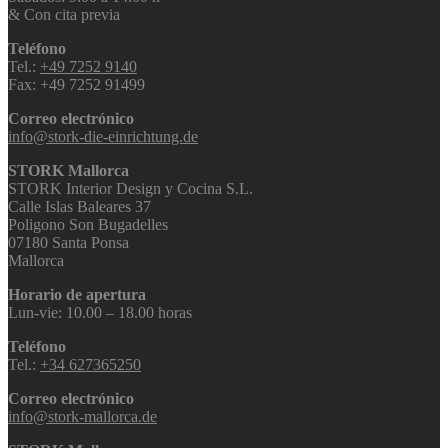
& Con cita previa
Teléfono
Tel.:
+49 7252 9140
Fax: +49 7252 91499
Correo electrónico
info@stork-die-einrichtung.de
STORK Mallorca
STORK Interior Design y Cocina S.L.
Calle Islas Baleares 37
Poligono Son Bugadelles
07180 Santa Ponsa
Mallorca
Horario de apertura
Lun-vie: 10.00 – 18.00 horas
Teléfono
Tel.:
+34 627365250
Correo electrónico
info@stork-mallorca.de