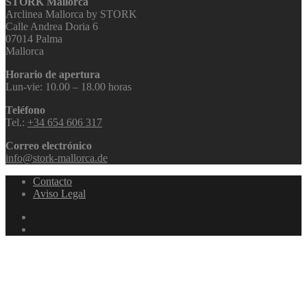
STORK Mallorca
Arclinea Mallorca by STORK
Calle Andrea Doria 6
07014 Palma
Mallorca
Horario de apertura
Lun-vie: 10.00 – 18.00 horas
Teléfono
Tel.:
+34 654 606 317
Correo electrónico
info@stork-mallorca.de
Contacto
Aviso Legal