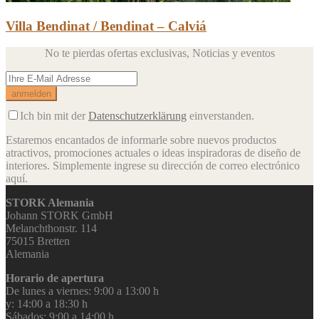
Villa Bendinat / Bendinat – Calviá
No te pierdas ofertas exclusivas,
Noticias y eventos
Ich bin mit der
Datenschutzerklärung
einverstanden.
Estaremos encantados de informarle sobre nuevos productos
atractivos, promociones actuales o ideas inspiradoras de diseño de
interiores.
Simplemente ingrese su dirección de correo electrónico
aquí.
STORK Alemania
Johann STORK GmbH
Melanchthonstr. 114
75015 Bretten
Alemania
Horario de apertura
De lunes a viernes: 9:00 a 13:00 h
y: 14:00 a 18:30 h
Sábados: 9:00 a 14:00 h