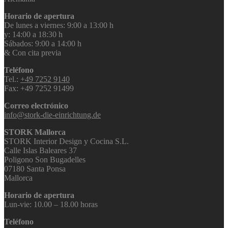
Horario de apertura
De lunes a viernes: 9:00 a 13:00 h
y: 14:00 a 18:30 h
Sábados: 9:00 a 14:00 h
& Con cita previa
Teléfono
Tel.:
+49 7252 9140
Fax: +49 7252 91499
Correo electrónico
info@stork-die-einrichtung.de
STORK Mallorca
STORK Interior Design y Cocina S.L.
Calle Islas Baleares 37
Poligono Son Bugadelles
07180 Santa Ponsa
Mallorca
Horario de apertura
Lun-vie: 10.00 – 18.00 horas
Teléfono