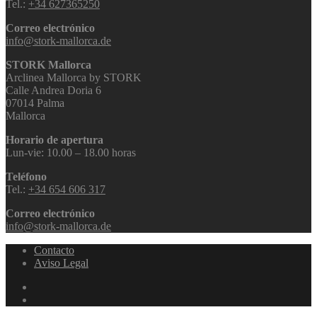
Tel.:
+34 627365250
Correo electrónico
info@stork-mallorca.de
STORK Mallorca
Arclinea Mallorca by STORK
Calle Andrea Doria 6
07014 Palma
Mallorca
Horario de apertura
Lun-vie: 10.00 – 18.00 horas
Teléfono
Tel.:
+34 654 606 317
Correo electrónico
info@stork-mallorca.de
Contacto
Aviso Legal