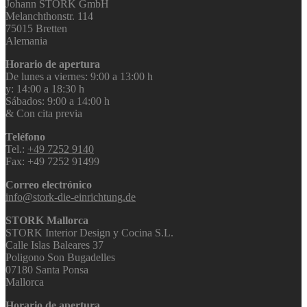
Johann STORK GmbH
Melanchthonstr. 114
75015 Bretten
Alemania
Horario de apertura
De lunes a viernes: 9:00 a 13:00 h
y: 14:00 a 18:30 h
Sábados: 9:00 a 14:00 h
& Con cita previa
Teléfono
Tel.:
+49 7252 9140
Fax: +49 7252 91499
Correo electrónico
info@stork-die-einrichtung.de
STORK Mallorca
STORK Interior Design y Cocina S.L.
Calle Islas Baleares 37
Poligono Son Bugadelles
07180 Santa Ponsa
Mallorca
Horario de apertura