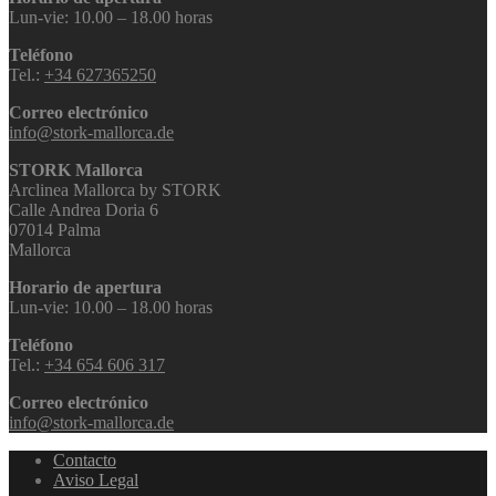
Lun-vie: 10.00 – 18.00 horas
Teléfono
Tel.:
+34 627365250
Correo electrónico
info@stork-mallorca.de
STORK Mallorca
Arclinea Mallorca by STORK
Calle Andrea Doria 6
07014 Palma
Mallorca
Horario de apertura
Lun-vie: 10.00 – 18.00 horas
Teléfono
Tel.:
+34 654 606 317
Correo electrónico
info@stork-mallorca.de
Contacto
Aviso Legal