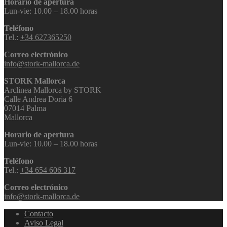
Horario de apertura
Lun-vie: 10.00 – 18.00 horas
Teléfono
Tel.:
+34 627365250
Correo electrónico
info@stork-mallorca.de
STORK Mallorca
Arclinea Mallorca by STORK
Calle Andrea Doria 6
07014 Palma
Mallorca
Horario de apertura
Lun-vie: 10.00 – 18.00 horas
Teléfono
Tel.:
+34 654 606 317
Correo electrónico
info@stork-mallorca.de
Contacto
Aviso Legal