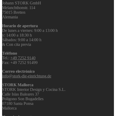
Johann STORK GmbH
Melanchthonstr. 114
75015 Bretten
Alemania
Horario de apertura
De lunes a viernes: 9:00 a 13:00 h
y: 14:00 a 18:30 h
Sábados: 9:00 a 14:00 h
& Con cita previa
Teléfono
Tel.:
+49 7252 9140
Fax: +49 7252 91499
Correo electrónico
info@stork-die-einrichtung.de
STORK Mallorca
STORK Interior Design y Cocina S.L.
Calle Islas Baleares 37
Poligono Son Bugadelles
07180 Santa Ponsa
Mallorca