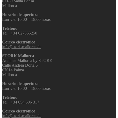
07180 Santa Ponsa
Mallorca
Horario de apertura
Lun-vie: 10.00 – 18.00 horas
Teléfono
Tel.:
+34 627365250
Correo electrónico
info@stork-mallorca.de
STORK Mallorca
Arclinea Mallorca by STORK
Calle Andrea Doria 6
07014 Palma
Mallorca
Horario de apertura
Lun-vie: 10.00 – 18.00 horas
Teléfono
Tel.:
+34 654 606 317
Correo electrónico
info@stork-mallorca.de