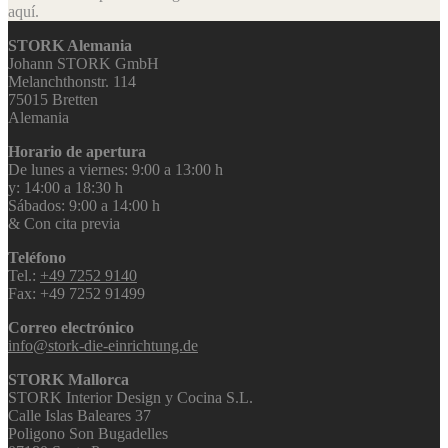
aquí.
STORK Alemania
Johann STORK GmbH
Melanchthonstr. 114
75015 Bretten
Alemania
Horario de apertura
De lunes a viernes: 9:00 a 13:00 h
y: 14:00 a 18:30 h
Sábados: 9:00 a 14:00 h
& Con cita previa
Teléfono
Tel.:
+49 7252 9140
Fax: +49 7252 91499
Correo electrónico
info@stork-die-einrichtung.de
STORK Mallorca
STORK Interior Design y Cocina S.L.
Calle Islas Baleares 37
Poligono Son Bugadelles