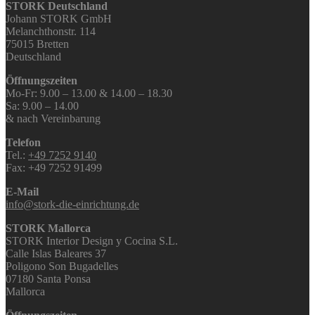
STORK Deutschland
Johann STORK GmbH
Melanchthonstr. 114
75015 Bretten
Deutschland
Öffnungszeiten
Mo-Fr: 9.00 – 13.00 & 14.00 – 18.30
Sa: 9.00 – 14.00
& nach Vereinbarung
Telefon
Tel.:
+49 7252 9140
Fax: +49 7252 91499
E-Mail
info@stork-die-einrichtung.de
STORK Mallorca
STORK Interior Design y Cocina S.L.
Calle Islas Baleares 37
Poligono Son Bugadelles
07180 Santa Ponsa
Mallorca