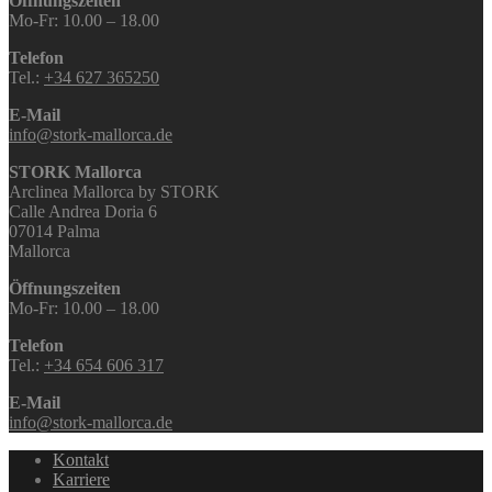
Öffnungszeiten
Mo-Fr: 10.00 – 18.00
Telefon
Tel.:
+34 627 365250
E-Mail
info@stork-mallorca.de
STORK Mallorca
Arclinea Mallorca by STORK
Calle Andrea Doria 6
07014 Palma
Mallorca
Öffnungszeiten
Mo-Fr: 10.00 – 18.00
Telefon
Tel.:
+34 654 606 317
E-Mail
info@stork-mallorca.de
Kontakt
Karriere