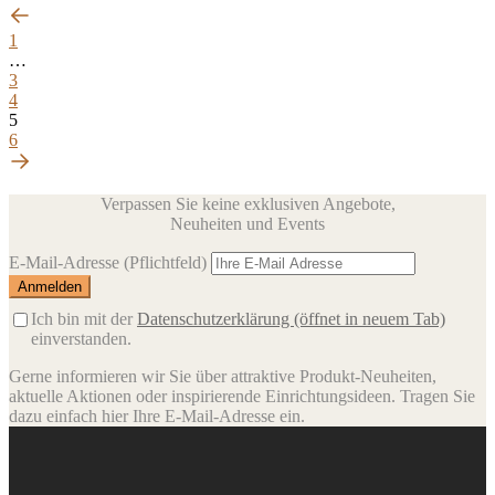
1
…
3
4
5
6
Verpassen Sie keine exklusiven Angebote,
Neuheiten und Events
E-Mail-Adresse
(Pflichtfeld)
Ich bin mit der
Datenschutzerklärung
(öffnet in neuem Tab)
einverstanden.
Gerne informieren wir Sie über attraktive Produkt-Neuheiten,
aktuelle Aktionen oder inspirierende Einrichtungsideen. Tragen Sie
dazu einfach hier Ihre E-Mail-Adresse ein.