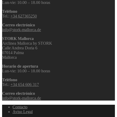
Lun-vie: 10.00 – 18.00 horas
Teléfono
Tel.:
+34 627365250
Correo electrónico
info@stork-mallorca.de
STORK Mallorca
Arclinea Mallorca by STORK
Calle Andrea Doria 6
07014 Palma
Mallorca
Horario de apertura
Lun-vie: 10.00 – 18.00 horas
Teléfono
Tel.:
+34 654 606 317
Correo electrónico
info@stork-mallorca.de
Contacto
Aviso Legal