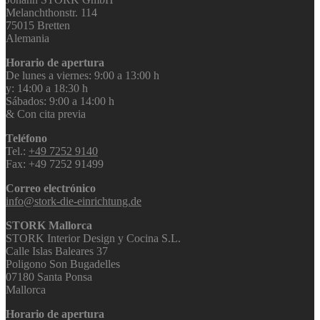
Melanchthonstr. 114
75015 Bretten
Alemania
Horario de apertura
De lunes a viernes: 9:00 a 13:00 h
y: 14:00 a 18:30 h
Sábados: 9:00 a 14:00 h
& Con cita previa
Teléfono
Tel.:
+49 7252 9140
Fax: +49 7252 91499
Correo electrónico
info@stork-die-einrichtung.de
STORK Mallorca
STORK Interior Design y Cocina S.L.
Calle Islas Baleares 37
Poligono Son Bugadelles
07180 Santa Ponsa
Mallorca
Horario de apertura