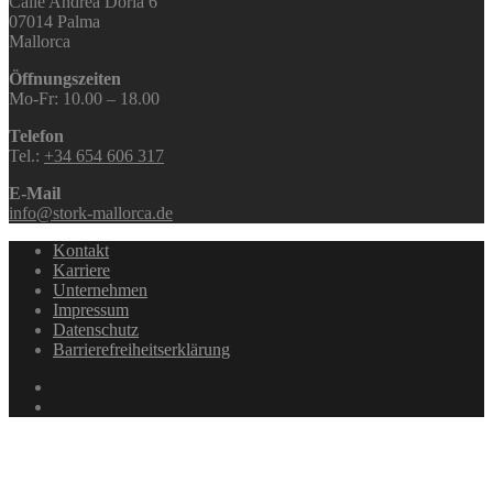
Calle Andrea Doria 6
07014 Palma
Mallorca
Öffnungszeiten
Mo-Fr: 10.00 – 18.00
Telefon
Tel.:
+34 654 606 317
E-Mail
info@stork-mallorca.de
Kontakt
Karriere
Unternehmen
Impressum
Datenschutz
Barrierefreiheitserklärung