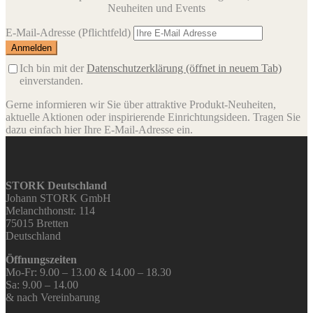
Neuheiten und Events
E-Mail-Adresse
(Pflichtfeld)
Ich bin mit der
Datenschutzerklärung
(öffnet in neuem Tab)
einverstanden.
Gerne informieren wir Sie über attraktive Produkt-Neuheiten,
aktuelle Aktionen oder inspirierende Einrichtungsideen. Tragen Sie
dazu einfach hier Ihre E-Mail-Adresse ein.
STORK Deutschland
Johann STORK GmbH
Melanchthonstr. 114
75015 Bretten
Deutschland
Öffnungszeiten
Mo-Fr: 9.00 – 13.00 & 14.00 – 18.30
Sa: 9.00 – 14.00
& nach Vereinbarung