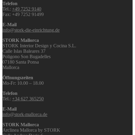
Telefon
Tel.:
+49 7252 9140
Fax: +49 7252 91499
E-Mail
info@stork-die-einrichtung.de
STORK Mallorca
STORK Interior Design y Cocina S.L.
Calle Islas Baleares 37
Poligono Son Bugadelles
07180 Santa Ponsa
Mallorca
Öffnungszeiten
Mo-Fr: 10.00 – 18.00
Telefon
Tel.:
+34 627 365250
E-Mail
info@stork-mallorca.de
STORK Mallorca
Arclinea Mallorca by STORK