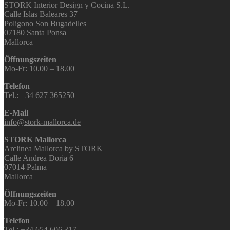
STORK Interior Design y Cocina S.L.
Calle Islas Baleares 37
Poligono Son Bugadelles
07180 Santa Ponsa
Mallorca
Öffnungszeiten
Mo-Fr: 10.00 – 18.00
Telefon
Tel.:
+34 627 365250
E-Mail
info@stork-mallorca.de
STORK Mallorca
Arclinea Mallorca by STORK
Calle Andrea Doria 6
07014 Palma
Mallorca
Öffnungszeiten
Mo-Fr: 10.00 – 18.00
Telefon
Tel.:
+34 654 606 317