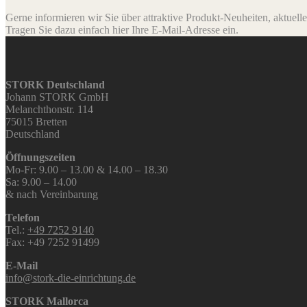
Gerne informieren wir Sie über attraktive Produkt-Neuheiten, aktuell
Tragen Sie dazu einfach hier Ihre E-Mail-Adresse ein.
STORK Deutschland
Johann STORK GmbH
Melanchthonstr. 114
75015 Bretten
Deutschland
Öffnungszeiten
Mo-Fr: 9.00 – 13.00 & 14.00 – 18.30
Sa: 9.00 – 14.00
& nach Vereinbarung
Telefon
Tel.:
+49 7252 9140
Fax: +49 7252 91499
E-Mail
info@stork-die-einrichtung.de
STORK Mallorca