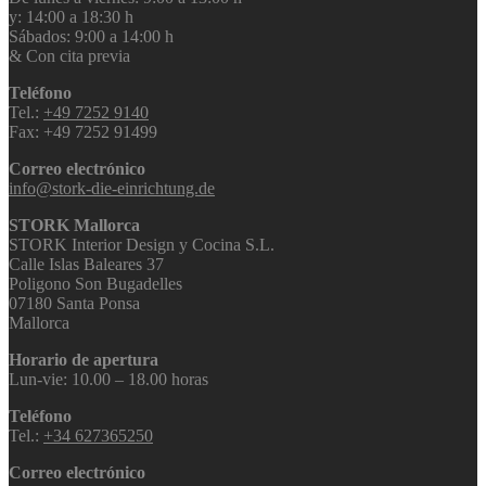
y: 14:00 a 18:30 h
Sábados: 9:00 a 14:00 h
& Con cita previa
Teléfono
Tel.:
+49 7252 9140
Fax: +49 7252 91499
Correo electrónico
info@stork-die-einrichtung.de
STORK Mallorca
STORK Interior Design y Cocina S.L.
Calle Islas Baleares 37
Poligono Son Bugadelles
07180 Santa Ponsa
Mallorca
Horario de apertura
Lun-vie: 10.00 – 18.00 horas
Teléfono
Tel.:
+34 627365250
Correo electrónico