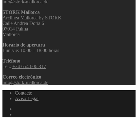
info@stork-mallorca.de
STORK Mallorca
Arclinea Mallorca by STORK
Calle Andrea Doria 6
07014 Palma
Mallorca
Horario de apertura
Lun-vie: 10.00 – 18.00 horas
Teléfono
Tel.:
+34 654 606 317
Correo electrónico
info@stork-mallorca.de
Contacto
Aviso Legal