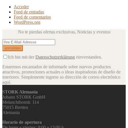
Acceder
Feed de entradas
Feed de comentarios
WordPress.org
No te pierdas ofertas exclusivas,
Noticias y eventos
Ich bin mit der
Datenschutzerklärung
einverstanden.
Estaremos encantados de informarle sobre nuevos productos
atractivos, promociones actuales o ideas inspiradoras de diseño de
interiores.
Simplemente ingrese su dirección de correo electrónico
aquí.
STORK Alemania
Johann STORK GmbH
Melanchthonstr. 114
75015 Bretten
Alemania
Horario de apertura
De lunes a viernes: 9:00 a 13:00 h