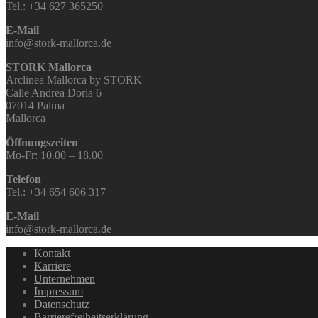
Tel.:
+34 627 365250
E-Mail
info@stork-mallorca.de
STORK Mallorca
Arclinea Mallorca by STORK
Calle Andrea Doria 6
07014 Palma
Mallorca
Öffnungszeiten
Mo-Fr: 10.00 – 18.00
Telefon
Tel.:
+34 654 606 317
E-Mail
info@stork-mallorca.de
Kontakt
Karriere
Unternehmen
Impressum
Datenschutz
Barrierefreiheitserklärung