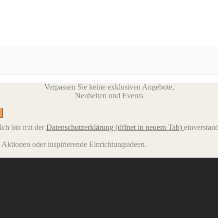
Verpassen Sie keine exklusiven Angebote,
Neuheiten und Events
Ich bin mit der
Datenschutzerklärung
(öffnet in neuem Tab)
einverstan
e Aktionen oder inspirierende Einrichtungsideen.