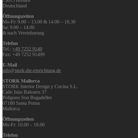
75015 Bretten
Deutschland
Öffnungszeiten
Mo-Fr: 9.00 – 13.00 & 14.00 – 18.30
Sa: 9.00 – 14.00
& nach Vereinbarung
Telefon
Tel.:
+49 7252 9140
Fax: +49 7252 91499
E-Mail
info@stork-die-einrichtung.de
STORK Mallorca
STORK Interior Design y Cocina S.L.
Calle Islas Baleares 37
Poligono Son Bugadelles
07180 Santa Ponsa
Mallorca
Öffnungszeiten
Mo-Fr: 10.00 – 18.00
Telefon