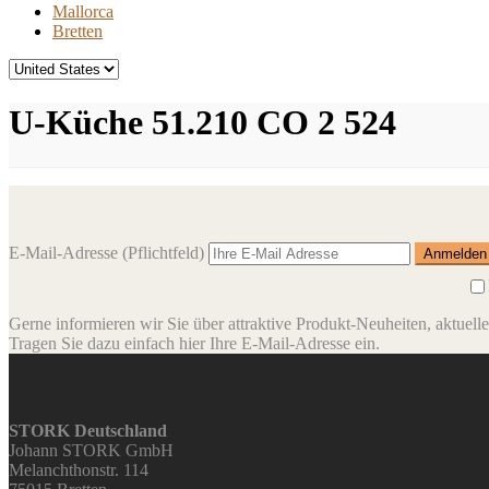
Mallorca
Bretten
U-Küche 51.210 CO 2 524
E-Mail-Adresse
(Pflichtfeld)
Gerne informieren wir Sie über attraktive Produkt-Neuheiten, aktuell
Tragen Sie dazu einfach hier Ihre E-Mail-Adresse ein.
STORK Deutschland
Johann STORK GmbH
Melanchthonstr. 114