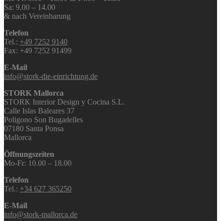
Sa: 9.00 – 14.00
& nach Vereinbarung
Telefon
Tel.:
+49 7252 9140
Fax: +49 7252 91499
E-Mail
info@stork-die-einrichtung.de
STORK Mallorca
STORK Interior Design y Cocina S.L.
Calle Islas Baleares 37
Poligono Son Bugadelles
07180 Santa Ponsa
Mallorca
Öffnungszeiten
Mo-Fr: 10.00 – 18.00
Telefon
Tel.:
+34 627 365250
E-Mail
info@stork-mallorca.de