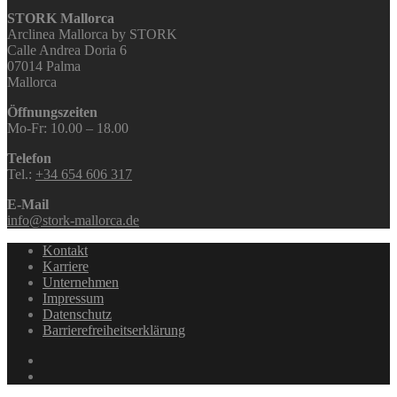
STORK Mallorca
Arclinea Mallorca by STORK
Calle Andrea Doria 6
07014 Palma
Mallorca
Öffnungszeiten
Mo-Fr: 10.00 – 18.00
Telefon
Tel.:
+34 654 606 317
E-Mail
info@stork-mallorca.de
Kontakt
Karriere
Unternehmen
Impressum
Datenschutz
Barrierefreiheitserklärung