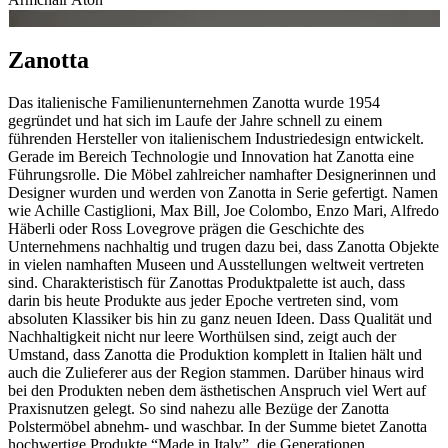
Zanotta
Das italienische Familienunternehmen Zanotta wurde 1954
gegründet und hat sich im Laufe der Jahre schnell zu einem
führenden Hersteller von italienischem Industriedesign entwickelt.
Gerade im Bereich Technologie und Innovation hat Zanotta eine
Führungsrolle. Die Möbel zahlreicher namhafter Designerinnen und
Designer wurden und werden von Zanotta in Serie gefertigt. Namen
wie Achille Castiglioni, Max Bill, Joe Colombo, Enzo Mari, Alfredo
Häberli oder Ross Lovegrove prägen die Geschichte des
Unternehmens nachhaltig und trugen dazu bei, dass Zanotta Objekte
in vielen namhaften Museen und Ausstellungen weltweit vertreten
sind. Charakteristisch für Zanottas Produktpalette ist auch, dass
darin bis heute Produkte aus jeder Epoche vertreten sind, vom
absoluten Klassiker bis hin zu ganz neuen Ideen. Dass Qualität und
Nachhaltigkeit nicht nur leere Worthülsen sind, zeigt auch der
Umstand, dass Zanotta die Produktion komplett in Italien hält und
auch die Zulieferer aus der Region stammen. Darüber hinaus wird
bei den Produkten neben dem ästhetischen Anspruch viel Wert auf
Praxisnutzen gelegt. So sind nahezu alle Bezüge der Zanotta
Polstermöbel abnehm- und waschbar. In der Summe bietet Zanotta
hochwertige Produkte “Made in Italy”, die Generationen