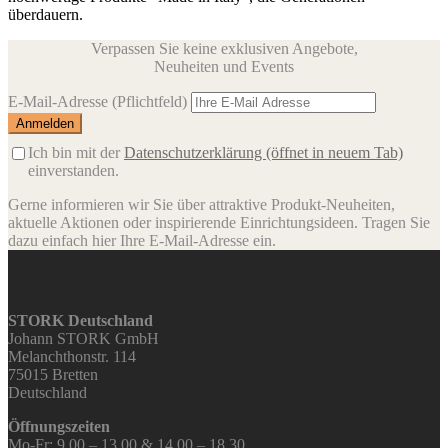
überdauern.
Verpassen Sie keine exklusiven Angebote,
Neuheiten und Events
E-Mail-Adresse
(Pflichtfeld)
Ich bin mit der
Datenschutzerklärung
(öffnet in neuem Tab)
einverstanden.
Gerne informieren wir Sie über attraktive Produkt-Neuheiten,
aktuelle Aktionen oder inspirierende Einrichtungsideen. Tragen Sie
dazu einfach hier Ihre E-Mail-Adresse ein.
STORK Deutschland
Johann STORK GmbH
Melanchthonstr. 114
75015 Bretten
Deutschland
Öffnungszeiten
Mo-Fr: 9.00 – 13.00 & 14.00 – 18.30