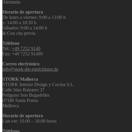
Alemania
Horario de apertura
De lunes a viernes: 9:00 a 13:00 h
y: 14:00 a 18:30 h
Sábados: 9:00 a 14:00 h
& Con cita previa
Teléfono
Tel.:
+49 7252 9140
Fax: +49 7252 91499
Correo electrónico
info@stork-die-einrichtung.de
STORK Mallorca
STORK Interior Design y Cocina S.L.
Calle Islas Baleares 37
Poligono Son Bugadelles
07180 Santa Ponsa
Mallorca
Horario de apertura
Lun-vie: 10.00 – 18.00 horas
Teléfono