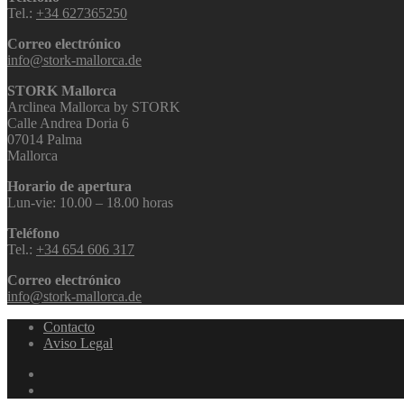
Tel.:
+34 627365250
Correo electrónico
info@stork-mallorca.de
STORK Mallorca
Arclinea Mallorca by STORK
Calle Andrea Doria 6
07014 Palma
Mallorca
Horario de apertura
Lun-vie: 10.00 – 18.00 horas
Teléfono
Tel.:
+34 654 606 317
Correo electrónico
info@stork-mallorca.de
Contacto
Aviso Legal