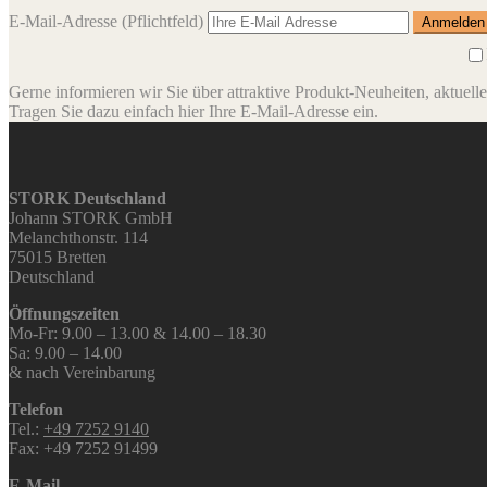
E-Mail-Adresse
(Pflichtfeld)
Gerne informieren wir Sie über attraktive Produkt-Neuheiten, aktuell
Tragen Sie dazu einfach hier Ihre E-Mail-Adresse ein.
STORK Deutschland
Johann STORK GmbH
Melanchthonstr. 114
75015 Bretten
Deutschland
Öffnungszeiten
Mo-Fr: 9.00 – 13.00 & 14.00 – 18.30
Sa: 9.00 – 14.00
& nach Vereinbarung
Telefon
Tel.:
+49 7252 9140
Fax: +49 7252 91499
E-Mail