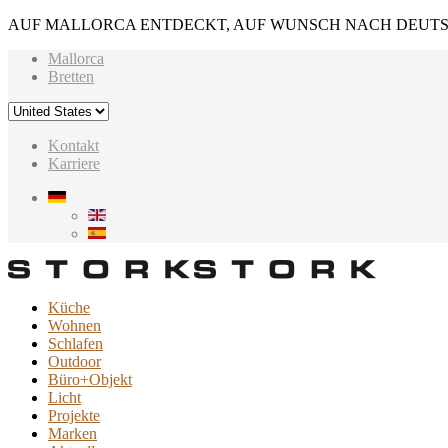
AUF MALLORCA ENTDECKT, AUF WUNSCH NACH DEUTS
Mallorca
Bretten
Kontakt
Karriere
Küche
Wohnen
Schlafen
Outdoor
Büro+Objekt
Licht
Projekte
Marken