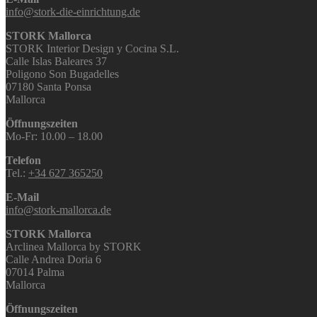
info@stork-die-einrichtung.de
STORK Mallorca
STORK Interior Design y Cocina S.L.
Calle Islas Baleares 37
Poligono Son Bugadelles
07180 Santa Ponsa
Mallorca
Öffnungszeiten
Mo-Fr: 10.00 – 18.00
Telefon
Tel.:
+34 627 365250
E-Mail
info@stork-mallorca.de
STORK Mallorca
Arclinea Mallorca by STORK
Calle Andrea Doria 6
07014 Palma
Mallorca
Öffnungszeiten