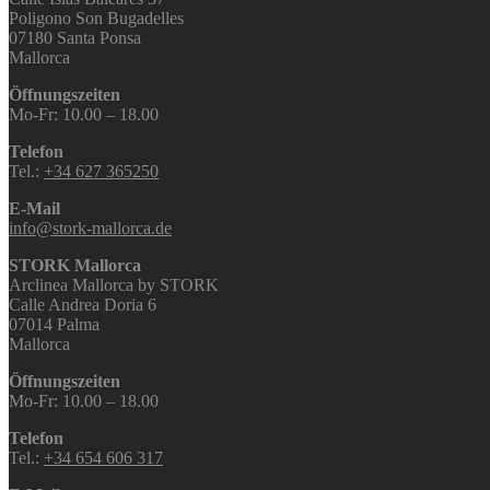
Poligono Son Bugadelles
07180 Santa Ponsa
Mallorca
Öffnungszeiten
Mo-Fr: 10.00 – 18.00
Telefon
Tel.:
+34 627 365250
E-Mail
info@stork-mallorca.de
STORK Mallorca
Arclinea Mallorca by STORK
Calle Andrea Doria 6
07014 Palma
Mallorca
Öffnungszeiten
Mo-Fr: 10.00 – 18.00
Telefon
Tel.:
+34 654 606 317