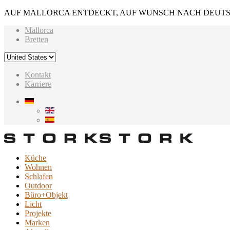
AUF MALLORCA ENTDECKT, AUF WUNSCH NACH DEUTS
Mallorca
Bretten
Kontakt
Karriere
Küche
Wohnen
Schlafen
Outdoor
Büro+Objekt
Licht
Projekte
Marken