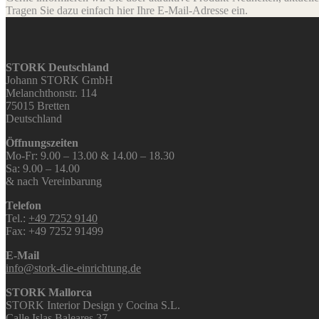
Tragen Sie dazu einfach hier Ihre E-Mail-Adresse ein.
STORK Deutschland
Johann STORK GmbH
Melanchthonstr. 114
75015 Bretten
Deutschland
Öffnungszeiten
Mo-Fr: 9.00 – 13.00 & 14.00 – 18.30
Sa: 9.00 – 14.00
& nach Vereinbarung
Telefon
Tel.:
+49 7252 9140
Fax: +49 7252 91499
E-Mail
info@stork-die-einrichtung.de
STORK Mallorca
STORK Interior Design y Cocina S.L.
Calle Islas Baleares 37