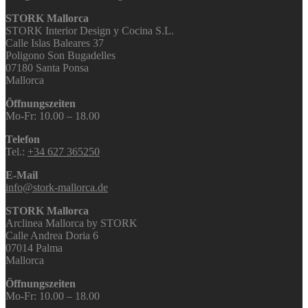
STORK Mallorca
STORK Interior Design y Cocina S.L.
Calle Islas Baleares 37
Poligono Son Bugadelles
07180 Santa Ponsa
Mallorca
Öffnungszeiten
Mo-Fr: 10.00 – 18.00
Telefon
Tel.:
+34 627 365250
E-Mail
info@stork-mallorca.de
STORK Mallorca
Arclinea Mallorca by STORK
Calle Andrea Doria 6
07014 Palma
Mallorca
Öffnungszeiten
Mo-Fr: 10.00 – 18.00