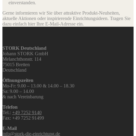
einverstanden.
Gerne informieren wir Sie über attraktive Produkt-Neuheiten,
aktuelle Aktionen oder inspirierende Einrichtungsideen. Tragen Sie
dazu einfach hier Ihre E-Mail-Adresse ein.
STORK Deutschland
Johann STORK GmbH
Melanchthonstr. 114
75015 Bretten
Deutschland
Öffnungszeiten
Mo-Fr: 9.00 – 13.00 & 14.00 – 18.30
Sa: 9.00 – 14.00
& nach Vereinbarung
Telefon
Tel.:
+49 7252 9140
Fax: +49 7252 91499
E-Mail
info@stork-die-einrichtung.de