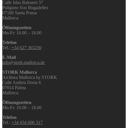
Calle Islas Baleares 37
Poligono Son Bugadelles
07180 Santa Ponsa
Mallorca
Öffnungszeiten
Mo-Fr: 10.00 – 18.00
Telefon
Tel.:
+34 627 365250
E-Mail
info@stork-mallorca.de
STORK Mallorca
Arclinea Mallorca by STORK
Calle Andrea Doria 6
07014 Palma
Mallorca
Öffnungszeiten
Mo-Fr: 10.00 – 18.00
Telefon
Tel.:
+34 654 606 317