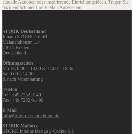
aktuelle Aktionen oder inspirierende Einrichtungsideen. Tragen Sie
dazu einfach hier Ihre E-Mail-Adresse ein.
STORK Deutschland
Johann STORK GmbH
Melanchthonstr. 114
75015 Bretten
Deutschland
Öffnungszeiten
Mo-Fr: 9.00 – 13.00 & 14.00 – 18.30
Sa: 9.00 – 14.00
& nach Vereinbarung
Telefon
Tel.:
+49 7252 9140
Fax: +49 7252 91499
E-Mail
info@stork-die-einrichtung.de
STORK Mallorca
STORK Interior Design y Cocina S.L.