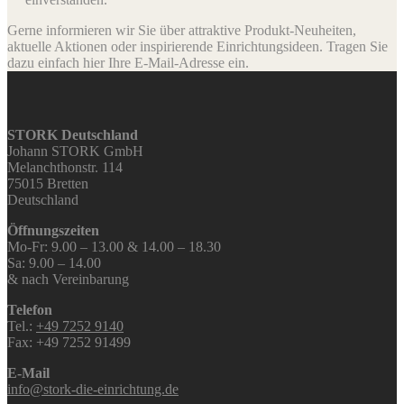
Gerne informieren wir Sie über attraktive Produkt-Neuheiten,
aktuelle Aktionen oder inspirierende Einrichtungsideen. Tragen Sie
dazu einfach hier Ihre E-Mail-Adresse ein.
STORK Deutschland
Johann STORK GmbH
Melanchthonstr. 114
75015 Bretten
Deutschland
Öffnungszeiten
Mo-Fr: 9.00 – 13.00 & 14.00 – 18.30
Sa: 9.00 – 14.00
& nach Vereinbarung
Telefon
Tel.:
+49 7252 9140
Fax: +49 7252 91499
E-Mail
info@stork-die-einrichtung.de