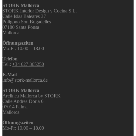
STORK Mallorca
STORK Interior Design y Cocina S.L.
Calle Islas Baleares 37
Poligono Son Bugadelles
07180 Santa Ponsa
Mallorca
Öffnungszeiten
Mo-Fr: 10.00 – 18.00
Telefon
Tel.:
+34 627 365250
E-Mail
info@stork-mallorca.de
STORK Mallorca
Arclinea Mallorca by STORK
Calle Andrea Doria 6
07014 Palma
Mallorca
Öffnungszeiten
Mo-Fr: 10.00 – 18.00