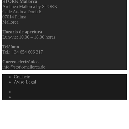
STORK Mallorca
Arclinea Mallorca by STORK
Calle Andrea Doria 6
07014 Palma
Mallorca
Horario de apertura
Lun-vie: 10.00 – 18.00 horas
Teléfono
Tel.:
+34 654 606 317
Correo electrónico
info@stork-mallorca.de
Contacto
Aviso Legal