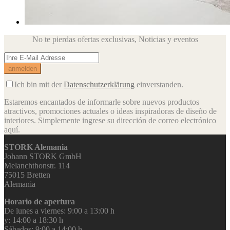
No te pierdas ofertas exclusivas,
Noticias y eventos
Ich bin mit der
Datenschutzerklärung
einverstanden.
Estaremos encantados de informarle sobre nuevos productos
atractivos, promociones actuales o ideas inspiradoras de diseño de
interiores.
Simplemente ingrese su dirección de correo electrónico
aquí.
STORK Alemania
Johann STORK GmbH
Melanchthonstr. 114
75015 Bretten
Alemania
Horario de apertura
De lunes a viernes: 9:00 a 13:00 h
y: 14:00 a 18:30 h
Sábados: 9:00 a 14:00 h