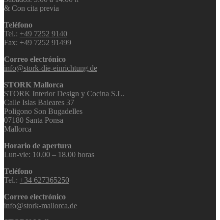
& Con cita previa
Teléfono
Tel.:
+49 7252 9140
Fax: +49 7252 91499
Correo electrónico
info@stork-die-einrichtung.de
STORK Mallorca
STORK Interior Design y Cocina S.L.
Calle Islas Baleares 37
Poligono Son Bugadelles
07180 Santa Ponsa
Mallorca
Horario de apertura
Lun-vie: 10.00 – 18.00 horas
Teléfono
Tel.:
+34 627365250
Correo electrónico
info@stork-mallorca.de