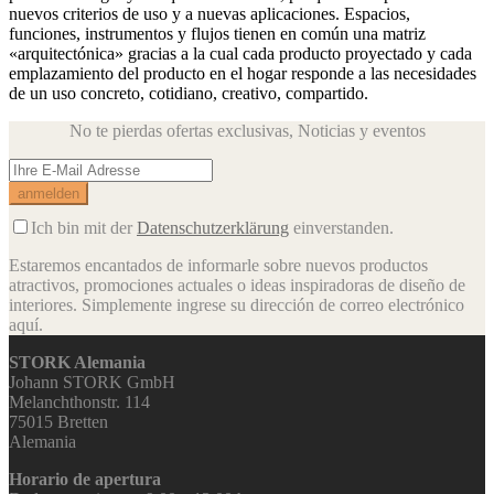
nuevos criterios de uso y a nuevas aplicaciones. Espacios,
funciones, instrumentos y flujos tienen en común una matriz
«arquitectónica» gracias a la cual cada producto proyectado y cada
emplazamiento del producto en el hogar responde a las necesidades
de un uso concreto, cotidiano, creativo, compartido.
No te pierdas ofertas exclusivas,
Noticias y eventos
Ich bin mit der
Datenschutzerklärung
einverstanden.
Estaremos encantados de informarle sobre nuevos productos
atractivos, promociones actuales o ideas inspiradoras de diseño de
interiores.
Simplemente ingrese su dirección de correo electrónico
aquí.
STORK Alemania
Johann STORK GmbH
Melanchthonstr. 114
75015 Bretten
Alemania
Horario de apertura