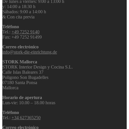
De lunes a viernes: 9:00 a 13:00 h
y: 14:00 a 18:30 h
Sábados: 9:00 a 14:00 h
& Con cita previa
Teléfono
Tel.:
+49 7252 9140
Fax: +49 7252 91499
Correo electrónico
info@stork-die-einrichtung.de
STORK Mallorca
STORK Interior Design y Cocina S.L.
Calle Islas Baleares 37
Poligono Son Bugadelles
07180 Santa Ponsa
Mallorca
Horario de apertura
Lun-vie: 10.00 – 18.00 horas
Teléfono
Tel.:
+34 627365250
Correo electrónico